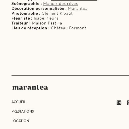
Scénographie :
Manoir des rêves
Décoration personnalisée :
Marantea
Photographe :
Clement Ribaut
Fleuriste :
Isabel’fleurs
Traiteur :
Maison Pastilla
Lieu de réception :
Château Formont
ACCUEIL
PRESTATIONS
LOCATION