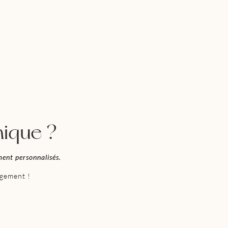
nique ?
ment personnalisés.
agement !