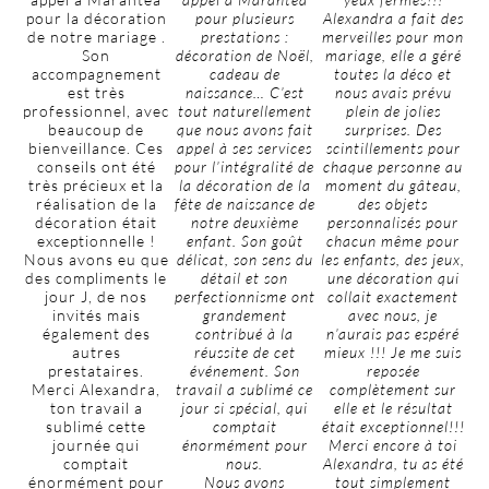
pour la décoration
pour plusieurs
Alexandra a fait des
de notre mariage .
prestations :
merveilles pour mon
Son
décoration de Noël,
mariage, elle a géré
accompagnement
cadeau de
toutes la déco et
est très
naissance… C’est
nous avais prévu
professionnel, avec
tout naturellement
plein de jolies
beaucoup de
que nous avons fait
surprises. Des
bienveillance. Ces
appel à ses services
scintillements pour
conseils ont été
pour l’intégralité de
chaque personne au
très précieux et la
la décoration de la
moment du gâteau,
réalisation de la
fête de naissance de
des objets
décoration était
notre deuxième
personnalisés pour
exceptionnelle !
enfant. Son goût
chacun même pour
Nous avons eu que
délicat, son sens du
les enfants, des jeux,
des compliments le
détail et son
une décoration qui
jour J, de nos
perfectionnisme ont
collait exactement
invités mais
grandement
avec nous, je
également des
contribué à la
n’aurais pas espéré
autres
réussite de cet
mieux !!! Je me suis
prestataires.
événement. Son
reposée
Merci Alexandra,
travail a sublimé ce
complètement sur
ton travail a
jour si spécial, qui
elle et le résultat
sublimé cette
comptait
était exceptionnel!!!
journée qui
énormément pour
Merci encore à toi
comptait
nous.
Alexandra, tu as été
énormément pour
Nous avons
tout simplement