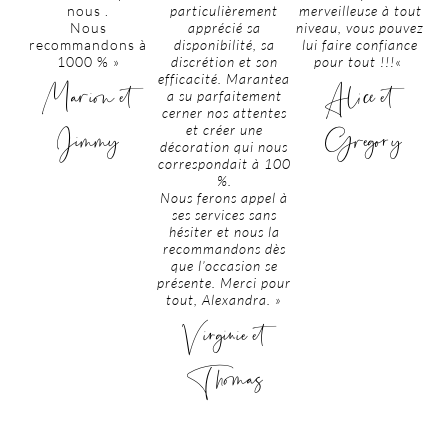
nous .
particulièrement
merveilleuse à tout
Nous
apprécié sa
niveau, vous pouvez
recommandons à
disponibilité, sa
lui faire confiance
1000 % »
discrétion et son
pour tout !!!
«
efficacité. Marantea
Marion et
Alice et
a su parfaitement
cerner nos attentes
et créer une
Jimmy
Gregory
décoration qui nous
correspondait à 100
%.
Nous ferons appel à
ses services sans
hésiter et nous la
recommandons dès
que l’occasion se
présente. Merci pour
tout, Alexandra. »
Virginie et
Thomas