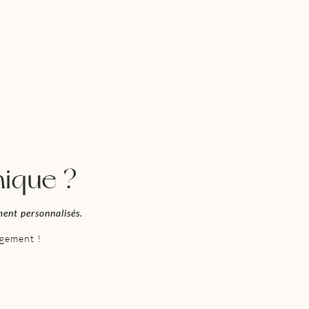
nique ?
ment personnalisés.
agement !